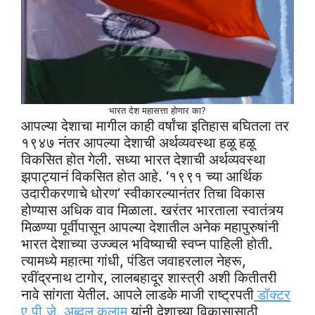
भारत देश महासत्ता होणार का?
आपल्या देशाचा मागील काही वर्षांचा इतिहास बघितला तर
१९४७ नंतर आपल्या देशाची अर्थव्यवस्था हळू हळू
विकसित होत गेली. सध्या भारत देशाची अर्थव्यवस्था
झपाट्यानं विकसित होत आहे. ‘१९९१ च्या आर्थिक
उदारीकरणाचे धोरण’ स्वीकारल्यानंतर तिचा विकास
होण्यास अधिक वाव मिळाला. खरंतर भारताला स्वातंत्र्य
मिळण्या पूर्वीपासून आपल्या देशातील अनेक महापुरुषांनी
भारत देशाच्या उज्ज्वल भविष्याची स्वप्न पाहिली होती.
त्यामध्ये महात्मा गांधी, पंडित जवाहरलाल नेहरू,
रवींद्रनाथ टागोर, लालबहादूर शास्त्री अशी कितीतरी
नावे सांगता येतील. आपले लाडके माजी राष्ट्रपती
डॉक्टर
ए.पी.जे. अब्दुल कलाम
यांनी देशाच्या विकासासाठी