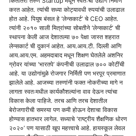
कितीतरी तरुण Startup मधून स्वतःचा उद्योग निर्माण
करत आहेत. त्यांची सध्या कोट्यावधी रुपयांची उलाढाल
होत आहे. पियुष बंसल हे ‘लेन्सकार्ट’ चे CEO आहेत.
त्यांनी २०१० साली मित्रांच्या सोबतीने ‘लेन्सकार्ट’ ची
स्थापना केली आज देशातल्या ७० पेक्षा जास्त शहरात
लेन्सकार्ट ची दुकानं आहेत. आय.आय.टी. दिल्ली आणि
आय.आय.एम. अहमदाबाद मधून शिक्षण घेतलेले अशनिर
ग्रोवर यांच्या ‘भारतपे’ कंपनीची उलाढाल ७०० कोटींची
आहे. या उद्योगांमुळे रोजगार निर्मिती पण भरपूर प्रमाणात
झालेले आहे. आजच्या तरुणांनी फक्त नोकरीच्या मागे न
लागता स्वतःमधील कार्यकौशल्यांना वाव देऊन त्यांचा
विकास केला पाहिजे. तरच आणि तरच देशातील
बेरोजगारीची समस्या पण कमी होऊन देशाचा विकास
होण्यास हातभार लागेल. सध्याचे ‘राष्ट्रीय शैक्षणिक धोरण
२०२०’ पण यासाठी खूप महत्त्वाचे आहे. हायस्कूल लेवल