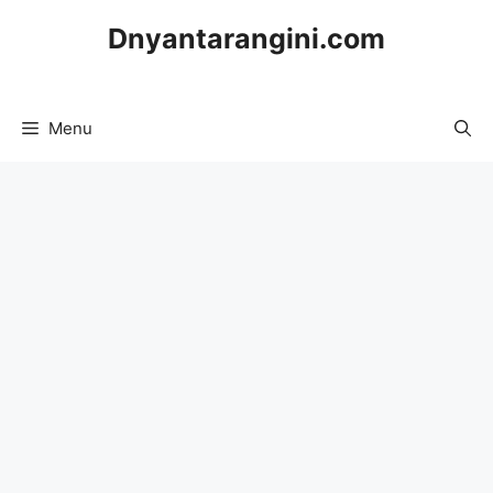
Skip
Dnyantarangini.com
to
content
Menu