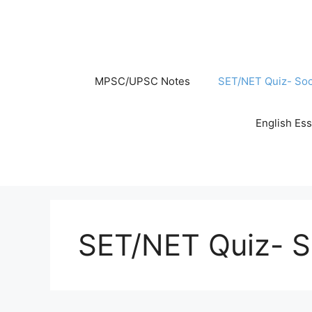
Skip
to
content
MPSC/UPSC Notes
SET/NET Quiz- Soc
English Es
SET/NET Quiz- S