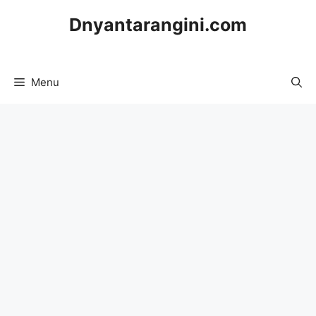
Skip
Dnyantarangini.com
to
content
Menu