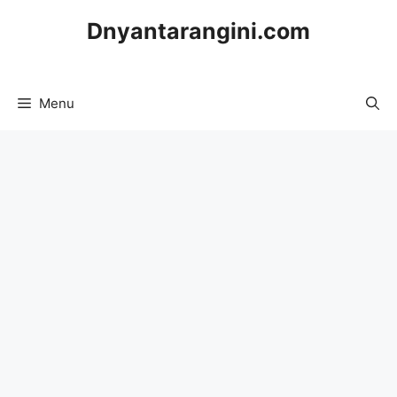
Skip
Dnyantarangini.com
to
content
Menu