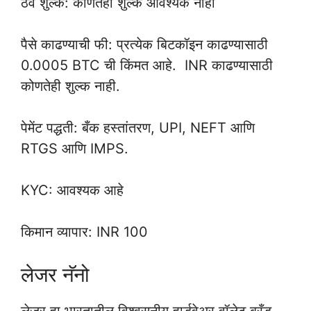
ठेव शुल्क: कोणतेही शुल्क आवश्यक नाही
पैसे काढण्याची फी: प्रत्येक बिटकॉइन काढण्यासाठी
0.0005 BTC ची किंमत आहे. INR काढण्यासाठी
कोणतेही शुल्क नाही.
पेमेंट पद्धती: बँक हस्तांतरण, UPI, NEFT आणि
RTGS आणि IMPS.
KYC: आवश्यक आहे
किमान व्यापार: INR 100
लेजर नॅनो
लेजर हा भारतातील विश्वसनीय हार्डवेअर वॉलेट ब्रँड