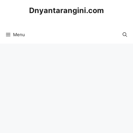
Skip
Dnyantarangini.com
to
content
Menu