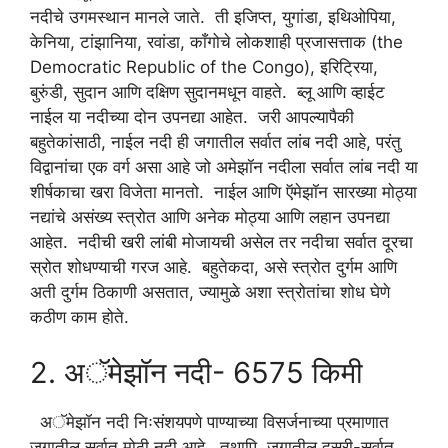
नदीचे उगमस्थान मानले जाते. ती इजिप्त, युगांडा, इथिओपिया,
केनिया, टांझानिया, रवांडा, काँगोचे लोकशाही प्रजासत्ताक (the
Democratic Republic of the Congo), इरिट्रिया,
बुरुंडी, सुदान आणि दक्षिण सुदानमधून वाहते. ब्लू आणि व्हाईट
नाईल या नदीच्या दोन उपनद्या आहेत. जरी आपल्यापैकी
बहुतेकांसाठी, नाईल नदी ही जगातील सर्वात लांब नदी आहे, परंतु
विद्वानांचा एक वर्ग असा आहे जो अमेझॉन नदीला सर्वात लांब नदी या
शीर्षकाचा खरा विजेता मानतो. नाईल आणि ऍमेझॉन सारख्या मोठ्या
नद्यांचे असंख्य स्त्रोत आणि अनेक मोठ्या आणि लहान उपनद्या
आहेत. नदीची खरी लांबी मोजायची असेल तर नदीचा सर्वात दूरचा
स्रोत शोधण्याची गरज आहे. बहुतेकदा, असे स्त्रोत दुर्गम आणि
अती दुर्गम ठिकाणी असतात, ज्यामुळे अशा स्त्रोतांचा शोध घेणे
कठीण काम होते.
2. अॅमेझॉन नदी- 6575 किमी
अॅमेझॉन नदी निःसंशयपणे पाण्याच्या विसर्जनाच्या प्रमाणात
जगातील सर्वात मोठी नदी आहे. तथापि, जगातील दुसरी-सर्वात