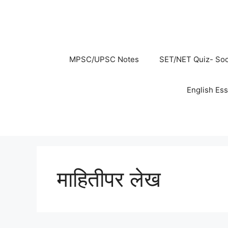
Skip
to
content
MPSC/UPSC Notes
SET/NET Quiz- Soc
English Es
माहितीपर लेख