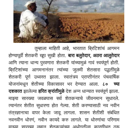
तुम्हाला माहिती आहे, भारतात ब्रिटिशांचं आगमन
होण्यापूर्वी शेतकरी खूप सुखी होता.
बारा बलुतेदार, अठरा आलुतेदार
आणि त्याना धान्य पुरवणारा शेतकरी यांच्यामुळं गावं स्वयंपूर्ण होती.
ब्रिटिशांच्या आगमनानंतर त्यांच्या जुलमी शेतसारा पद्धतींमुळे
शेतकरी पूर्ण उध्वस्त झाला. स्वातंत्र्य प्राप्तीनंतर पंचवार्षिक
योजनांमधून शेतीच्या विकासावर भर देण्यात आला.
८० च्या
दशकात
झालेल्या
हरित क्रांतीमुळे
देश अन्न धान्यात स्वयंपूर्ण झाला.
माझ्या सारख्या जवळपास सर्व शेतकऱ्याचे जीवनमान सुधारले.
त्यानंतर शेतीत सुधारणा होत गेल्या. शेती करण्यासाठी नव नवीन
तंत्रज्ञानाचा वापर केला जावू लागला. शासन शेतीशी संबंधित
नवनवीन धोरणं, नवीन कायदे करु लागले. या धोरणांचा परिणाम
माझ्या सारख्या लहान शेतकऱ्यांच्या अधोगतीला कारणीभूत ठरू