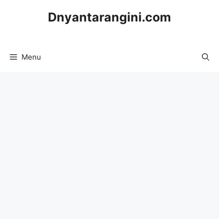
Skip
Dnyantarangini.com
to
content
Menu