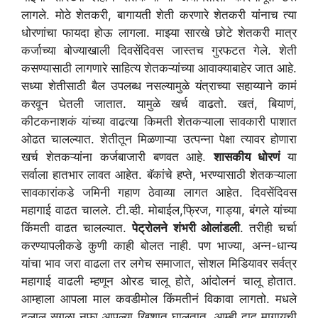
लागले. मोठे शेतकरी, बागायती शेती करणारे शेतकरी यांनाच त्या
धोरणांचा फायदा होऊ लागला. माझ्या सारखे छोटे शेतकरी मात्र
कर्जाच्या बोज्याखाली दिवसेंदिवस जास्तच गुरफटत गेले. शेती
कसण्यासाठी लागणारे साहित्य शेतकऱ्यांच्या आवाक्याबाहेर जात आहे.
सध्या शेतीसाठी बैल उपलब्ध नसल्यामुळे यंत्राच्या सहाय्याने कामं
करवून घेतली जातात. यामुळे खर्च वाढतो. खतं, बियाणं,
कीटकनाशकं यांच्या वाढत्या किमती शेतकऱ्याला सावकारी पाशात
ओढत चालल्यात. शेतीतून मिळणाऱ्या उत्पन्ना पेक्षा त्यावर होणारा
खर्च शेतकऱ्यांना कर्जबाजारी बणवत आहे.
शासकीय धोरणं
या
सर्वाला हातभार लावत आहेत. बॅकांचे हप्ते, भरण्यासाठी शेतकऱ्याला
सावकारांकडे जमिनी गहाण ठेवाव्या लागत आहेत. दिवसेंदिवस
महागाई वाढत चालले. टी.व्ही. मोबाईल,फ्रिज, गाड्या, बंगले यांच्या
किंमती वाढत चालल्यात.
पेट्रोलने
शंभरी ओलांडली
. तरीही चर्चा
करण्यापलीकडे कुणी काही बोलत नाही. पण भाज्या, अन्न-धान्य
यांचा भाव जरा वाढला तर लगेच समाजात, सोशल मिडियावर सर्वत्र
महागाई वाढली म्हणून ओरड चालू होते, आंदोलनं चालू होतात.
आम्हाला आपला माल कवडीमोल किंमतीनं विकावा लागतो. मधले
दलाल सगळा नफा आपल्या खिशात घालतात. आम्ही दाद मागायची