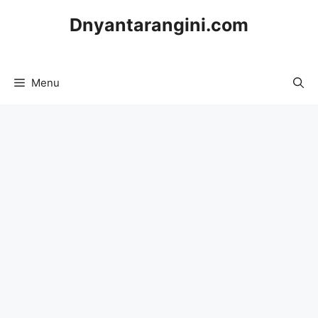
Skip
Dnyantarangini.com
to
content
Menu