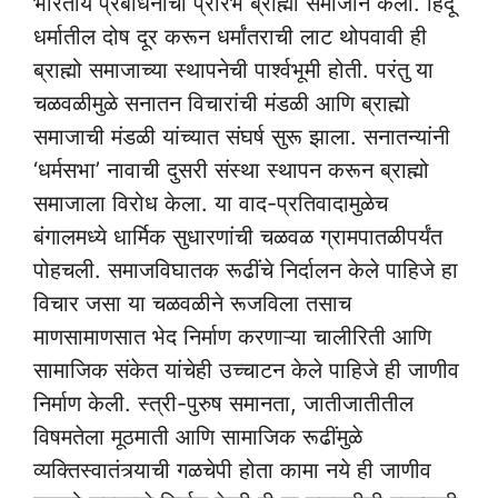
भारतीय प्रबोधनाचा प्रारंभ ब्राह्मो समाजाने केला. हिंदू
धर्मातील दोष दूर करून धर्मांतराची लाट थोपवावी ही
ब्राह्मो समाजाच्या स्थापनेची पार्श्वभूमी होती. परंतु या
चळवळीमुळे सनातन विचारांची मंडळी आणि ब्राह्मो
समाजाची मंडळी यांच्यात संघर्ष सुरू झाला. सनातन्यांनी
‘धर्मसभा’ नावाची दुसरी संस्था स्थापन करून ब्राह्मो
समाजाला विरोध केला. या वाद-प्रतिवादामुळेच
बंगालमध्ये धार्मिक सुधारणांची चळवळ ग्रामपातळीपर्यंत
पोहचली. समाजविघातक रूढींचे निर्दालन केले पाहिजे हा
विचार जसा या चळवळीने रूजविला तसाच
माणसामाणसात भेद निर्माण करणाऱ्या चालीरिती आणि
सामाजिक संकेत यांचेही उच्चाटन केले पाहिजे ही जाणीव
निर्माण केली. स्त्री-पुरुष समानता, जातीजातीतील
विषमतेला मूठमाती आणि सामाजिक रूढींमुळे
व्यक्तिस्वातंत्र्याची गळचेपी होता कामा नये ही जाणीव