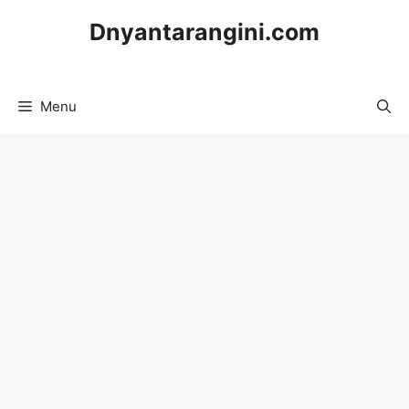
Skip
Dnyantarangini.com
to
content
Menu