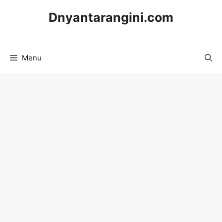
Skip
Dnyantarangini.com
to
content
Menu